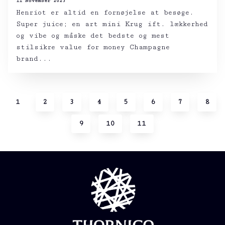
11 November 2023
Henriot er altid en fornøjelse at besøge.
Super juice; en art mini Krug ift. lækkerhed
og vibe og måske det bedste og mest
stilsikre value for money Champagne
brand...
1
2
3
4
5
6
7
8
9
10
11