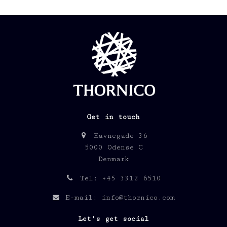
Get in touch
Havnegade 36
5000 Odense C
Denmark
Tel: +45 3312 6510
E-mail: info@thornico.com
Let's get social