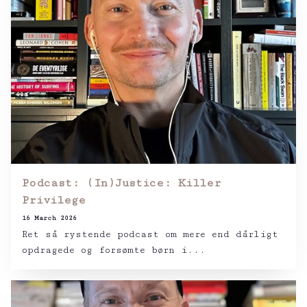
Podcast: (In)Justice: Killer
Privilege
16 March 2026
Ret så rystende podcast om mere end dårligt
opdragede og forsømte børn i...