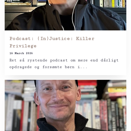
Podcast: (In)Justice: Killer
Privilege
16 March 2026
Ret så rystende podcast om mere end dårligt
opdragede og forsømte børn i...