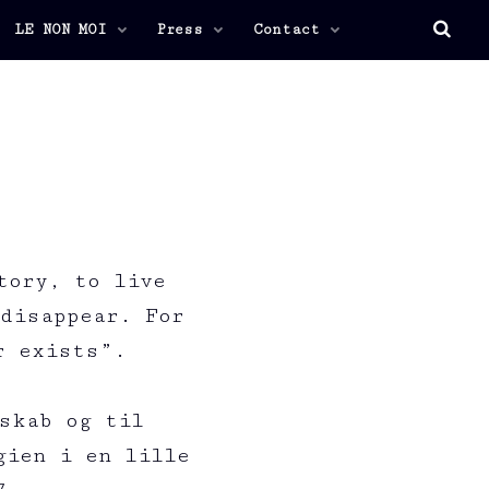
LE NON MOI
Press
Contact
tory, to live
disappear. For
r exists”.
skab og til
gien i en lille