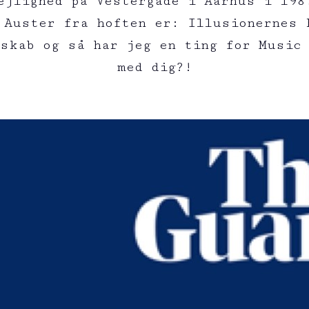
ejlighed på Vestergade i Aarhus i 198
 Auster fra hoften er: Illusionernes 
rskab og så har jeg en ting for Music 
med dig?!