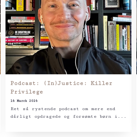
Podcast: (In)Justice: Killer
Privilege
16 March 2026
Ret så rystende podcast om mere end
dårligt opdragede og forsømte børn i...