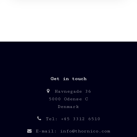
Get in touch
Havnegade 36
5000 Odense C
Denmark
Tel: +45 3312 6510
E-mail: info@thornico.com