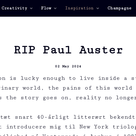
 Creativity
Flow
Inspiration
Champagne
RIP Paul Auster
02 May 2024
on is lucky enough to live inside a s
ginary world, the pains of this world 
s the story goes on, reality no longe
 tæt snart 40-årligt litterært bekendt
t introducere mig til New York triolo