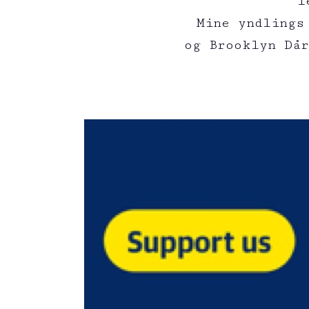
l
Mine yndlings
og Brooklyn Då