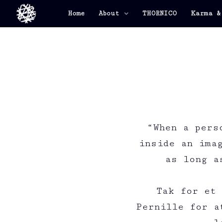
Home
About
THORNICO
Karma &
“When a pers
inside an ima
as long a
Tak for et
Pernille for a