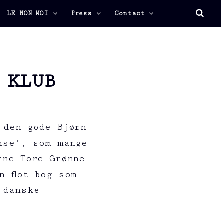
LE NON MOI
Press
Contact
 KLUB
 den gode Bjørn
nse’, som mange
rne Tore Grønne
n flot bog som
 danske