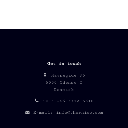
Get in touch
Havnegade 36
5000 Odense C
Denmark
Tel: +45 3312 6510
E-mail: info@thornico.com