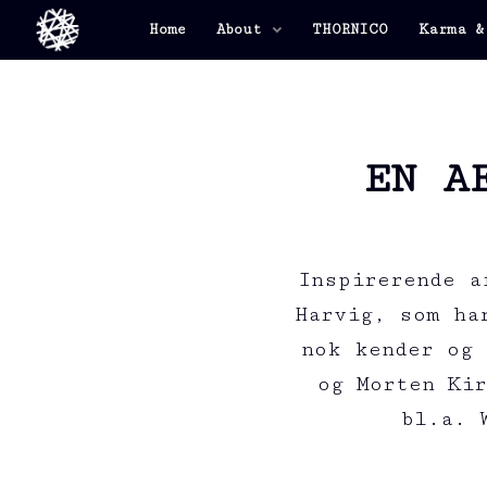
Home
About
THORNICO
Karma &
EN A
Inspirerende a
Harvig, som ha
nok kender og 
og Morten Kir
bl.a. 