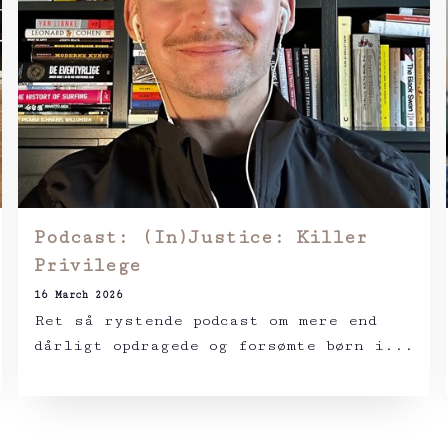
Podcast: (In)Justice: Killer
Privilege
16 March 2026
Ret så rystende podcast om mere end
dårligt opdragede og forsømte børn i...