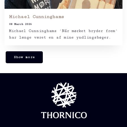
Michael Cunninghams
08 March 2026
Michael Cunninghams ‘Når mørket bryder frem‘
har længe været en af mine yndlingsbøger.
Show more